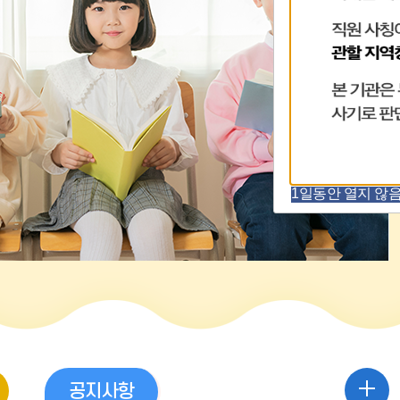
1일동안 열지 않음 [
공
공
행
공지사항