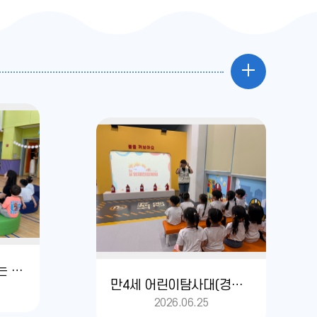
포
토
갤
러
리
더
엄마 선생님과 함께하는 독서의 날
보
만4세 어린이탐사대(경기도안전체험관)
2026.06.25