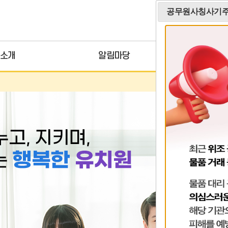
공무원사칭사기
홈
로
소개
알림마당
학