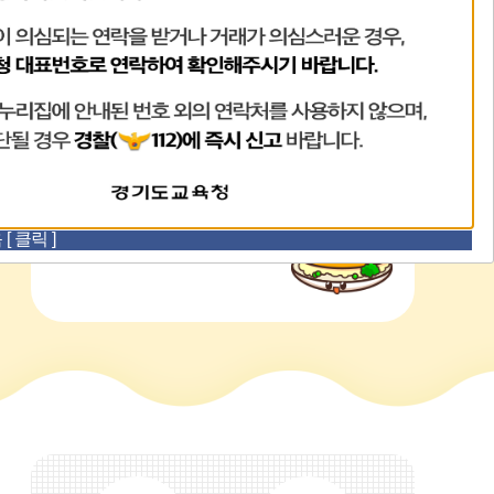
오
급식메뉴
늘
의
금일 식단이 없습니다.
 클릭 ]
식
단
더
보
기