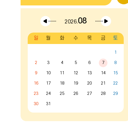
08
이전달
다음달
2026.
일
월
화
수
목
금
토
캘
린
1
더
:
2
3
4
5
6
7
8
월,
9
10
11
12
13
14
15
화,
수,
16
17
18
19
20
21
22
목,
금,
23
24
25
26
27
28
29
토,
일
30
31