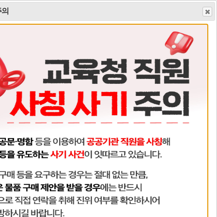
주의
그인
회원가입
사이트맵
부모마당
학교재정
팝
팝
팝
1
팝업존
1
업
업
업
존
존
존
이
정
다
전
지
음