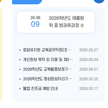
지
사
지
사
항
26.06
2026학년도 여름방
사
일
09
학 중 방과후과정 수
항
정
익자 부담금 사전 의
견수렴 안내
더
더
호암유치원 교육공무직원(조리실무사) 대체근로자를 다음과 같이 채용 공고
2026.05.27
보
보
개인정보 목적 외 이용 및 제3자 제공 내역
2026.05.04
기
기
2026학년도 교육활동보호기본계획안내(수정)
2026.04.21
2026학년도 영상정보처리기기 운영관리방침
2026.03.25
불법 찬조금 예방 안내
2026.03.17